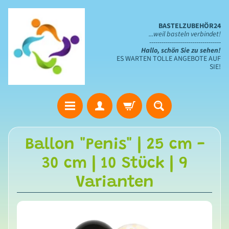
BASTELZUBEHÖR24
...weil basteln verbindet!
-----------------------------------
Hallo, schön Sie zu sehen!
ES WARTEN TOLLE ANGEBOTE AUF
SIE!
S
Ballon "Penis" | 25 cm -
t
30 cm | 10 Stück | 9
a
n
Varianten
z
s
c
h