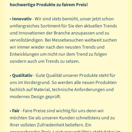
hochwertige Produkte zu fairem Preis!
P
Expand child menu
a
•
Innovativ
- Wir sind stets bemüht, unser jetzt schon
i
umfangreiches Sortiment für Sie den aktuellen Trends
n
und Innovationen der Branche anzupassen und zu
t
vervollständigen. Bei Messebesuchen weltweit suchen
i
wir immer wieder nach den neusten Trends und
n
Entwicklungen um nicht nur dem Trend zu folgen
g
sondern auch um Trends zu setzen.
B
•
Qualitativ
- Gute Qualität unserer Produkte steht für
a
uns im Vordergrund. So werden alle neuen Produkten
s
fachlich auf Material, technische Anforderungen und
Expand child menu
i
modernes Design geprüft.
c
s
•
Fair
- Faire Preise sind wichtig für uns denn wir
möchten Sie als unseren Kunden schnellstens und zu
P
Ihrer vollsten Zufriedenheit beliefern. Ein
a
ansprechendes Preis-Leistungsverhältnis steht dabei im
p