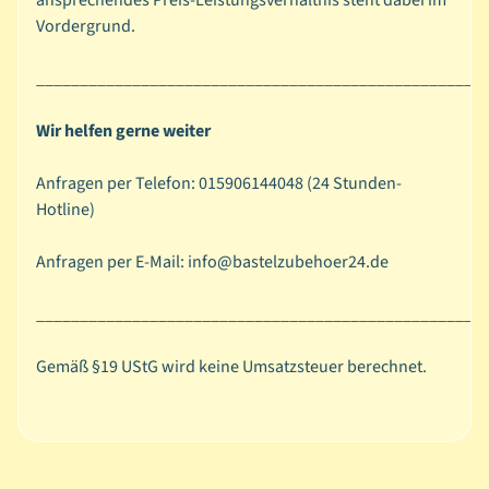
Vordergrund.
i
e
___________________________________________________
r
b
Expand child menu
Wir helfen gerne weiter
a
s
Anfragen per Telefon: 015906144048 (24 Stunden-
t
Hotline)
e
l
Anfragen per E-Mail: info@bastelzubehoer24.de
n
T
___________________________________________________
e
x
Gemäß §19 UStG wird keine Umsatzsteuer berechnet.
Expand child menu
t
i
l
B