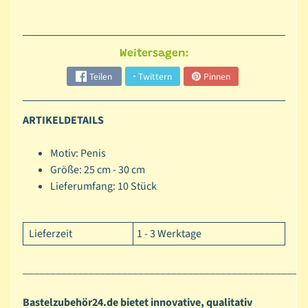
l
s
c
Weitersagen:
h
Teilen
Twittern
Pinnen
a
b
l
ARTIKELDETAILS
o
n
Motiv: Penis
e
Größe: 25 cm - 30 cm
n
Lieferumfang: 10 Stück
D
i
Lieferzeit
1 - 3 Werktage
a
m
___________________________________________________
o
n
Bastelzubehör24.de bietet innovative, qualitativ
d