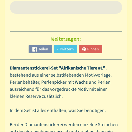
l
s
c
h
a
Weitersagen:
b
l
Teilen
Twittern
Pinnen
o
n
Diamantenstickerei-Set "Afrikanische Tiere #1"
,
e
bestehend aus einer selbstklebenden Motivvorlage,
n
Perlenbehälter, Perlenpicker mit Wachs und Perlen
ausreichend für das vorgedruckte Motiv mit einer
D
kleinen Reserve zusätzlich.
i
a
In dem Set ist alles enthalten, was Sie benötigen.
m
o
Bei der Diamantenstickerei werden einzelne Steinchen
n
auf den Vorlagebogen gesetzt und ergeben dann ein
d