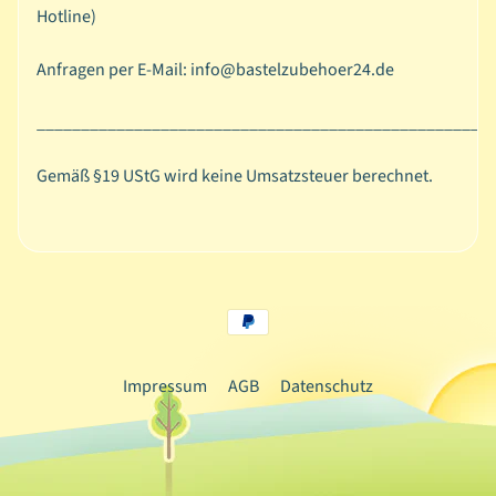
n
Hotline)
A
Anfragen per E-Mail: info@bastelzubehoer24.de
n
l
___________________________________________________
ä
Expand child menu
s
Gemäß §19 UStG wird keine Umsatzsteuer berechnet.
s
e
N
ä
h
Expand child menu
e
n
Impressum
AGB
Datenschutz
S
c
h