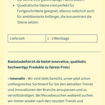
Quadratische Steine sind perfekt für
ä
Fortgeschrittene geeignet, ebenso natürlich auch
n
für ambitionierte Anfänger, die konzentriert die
d
Steine setzen.
e
r
/
Lieferzeit
1 - 3 Werktage
S
e
___________________________________________________
r
v
Bastelzubehör24.de bietet innovative, qualitativ
i
hochwertige Produkte zu fairem Preis!
e
t
•
Innovativ
- Wir sind stets bemüht, unser jetzt schon
t
umfangreiches Sortiment für Sie den aktuellen Trends
e
und Innovationen der Branche anzupassen und zu
n
vervollständigen. Bei Messebesuchen weltweit suchen
D
wir immer wieder nach den neusten Trends und