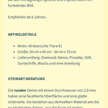
funkelndes Bild.
P
Expand child menu
a
Empfohlen ab 8 Jahren.
i
n
t
ARTIKELDETAILS
i
n
Motiv: Afrikanische Tiere #1
g
Größe: 30 cm x 40 cm - 50 cm x 70 cm
B
Lieferumfang: Diamond-Steine, Pinzette, Stift,
a
Sortierhilfe, Wachs und eine Anleitung
s
Expand child menu
i
STEINART-BERATUNG
c
s
Die
runden
Steine mit einem Durchmesser von 2,8 mm
haben eine facettierte Oberfläche und eine glatte
P
Unterseite. Sie bestehen aus demselben Material wie die
a
quadratischen Steine - nur die Form ist anders.
p