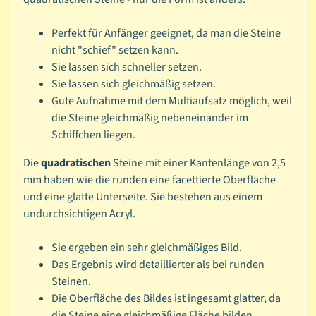
i
Perfekt für Anfänger geeignet, da man die Steine
e
nicht "schief" setzen kann.
r
Sie lassen sich schneller setzen.
b
Expand child menu
Sie lassen sich gleichmäßig setzen.
a
Gute Aufnahme mit dem Multiaufsatz möglich, weil
s
die Steine gleichmäßig nebeneinander im
t
Schiffchen liegen.
e
l
Die
quadratischen
Steine mit einer Kantenlänge von 2,5
n
mm haben wie die runden eine facettierte Oberfläche
und eine glatte Unterseite. Sie bestehen aus einem
T
undurchsichtigen Acryl.
e
x
Sie ergeben ein sehr gleichmäßiges Bild.
Expand child menu
t
Das Ergebnis wird detaillierter als bei runden
i
Steinen.
l
Die Oberfläche des Bildes ist ingesamt glatter, da
die Steine eine gleichmäßige Fläche bilden.
B