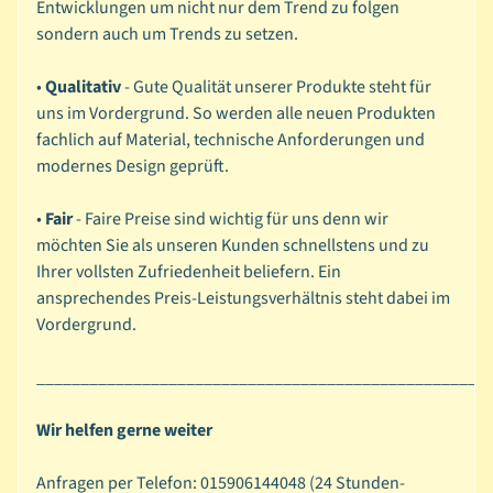
e
Entwicklungen um nicht nur dem Trend zu folgen
k
sondern auch um Trends zu setzen.
o
a
•
Qualitativ
- Gute Qualität unserer Produkte steht für
r
uns im Vordergrund. So werden alle neuen Produkten
Expand child menu
t
fachlich auf Material, technische Anforderungen und
i
modernes Design geprüft.
k
e
•
Fair
- Faire Preise sind wichtig für uns denn wir
l
möchten Sie als unseren Kunden schnellstens und zu
Ihrer vollsten Zufriedenheit beliefern. Ein
S
ansprechendes Preis-Leistungsverhältnis steht dabei im
c
Vordergrund.
h
l
___________________________________________________
e
i
Wir helfen gerne weiter
f
e
Anfragen per Telefon: 015906144048 (24 Stunden-