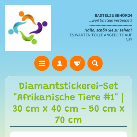
BASTELZUBEHÖR24
...weil basteln verbindet!
-----------------------------------
Hallo, schön Sie zu sehen!
ES WARTEN TOLLE ANGEBOTE AUF
SIE!
S
Diamantstickerei-Set
t
"Afrikanische Tiere #1" |
a
n
30 cm x 40 cm - 50 cm x
z
70 cm
s
c
h