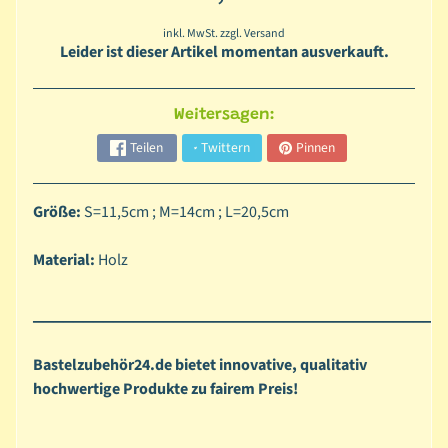
o
inkl. MwSt. zzgl. Versand
n
Leider ist dieser Artikel momentan ausverkauft.
e
n
Weitersagen:
C
Teilen
Twittern
Pinnen
l
e
a
Größe:
S=11,5cm ; M=14cm ; L=20,5cm
r
S
Material:
Holz
t
a
_________________________________________
m
p
Bastelzubehör24.de bietet innovative, qualitativ
s
hochwertige Produkte zu fairem Preis!
M
a