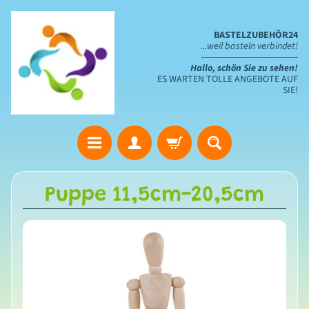
BASTELZUBEHÖR24
...weil basteln verbindet!
-----------------------------------
Hallo, schön Sie zu sehen!
ES WARTEN TOLLE ANGEBOTE AUF
SIE!
S
Puppe 11,5cm-20,5cm
t
a
n
z
s
c
h