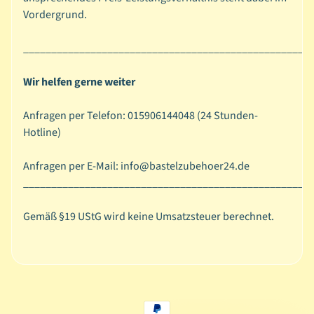
Vordergrund.
P
Expand child menu
a
___________________________________________________
i
n
Wir helfen gerne weiter
t
i
Anfragen per Telefon: 015906144048 (24 Stunden-
n
Hotline)
g
B
Anfragen per E-Mail: info@bastelzubehoer24.de
a
___________________________________________________
s
Expand child menu
i
Gemäß §19 UStG wird keine Umsatzsteuer berechnet.
c
s
P
a
p