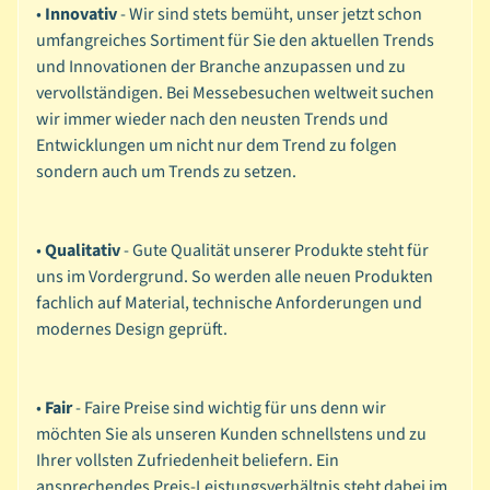
•
Innovativ
- Wir sind stets bemüht, unser jetzt schon
l
umfangreiches Sortiment für Sie den aktuellen Trends
s
und Innovationen der Branche anzupassen und zu
c
vervollständigen. Bei Messebesuchen weltweit suchen
h
wir immer wieder nach den neusten Trends und
a
Entwicklungen um nicht nur dem Trend zu folgen
b
sondern auch um Trends zu setzen.
l
o
n
•
Qualitativ
- Gute Qualität unserer Produkte steht für
e
uns im Vordergrund. So werden alle neuen Produkten
n
fachlich auf Material, technische Anforderungen und
modernes Design geprüft.
D
i
a
•
Fair
- Faire Preise sind wichtig für uns denn wir
m
möchten Sie als unseren Kunden schnellstens und zu
o
Ihrer vollsten Zufriedenheit beliefern. Ein
n
ansprechendes Preis-Leistungsverhältnis steht dabei im
d