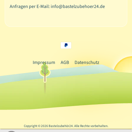
Anfragen per E-Mail: info@bastelzubehoer24.de
i
e
r
b
Expand child menu
a
s
t
e
Impressum
AGB
Datenschutz
l
n
T
e
x
Expand child menu
t
i
l
Copyright © 2026
Bastelzubehör24
. Alle Rechte vorbehalten.
-
B