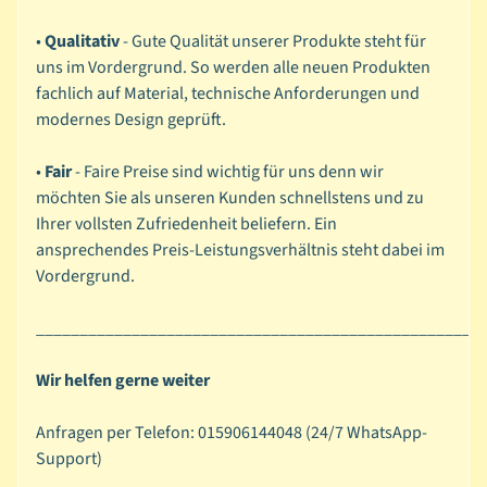
P
Expand child menu
•
Qualitativ
- Gute Qualität unserer Produkte steht für
a
uns im Vordergrund. So werden alle neuen Produkten
i
fachlich auf Material, technische Anforderungen und
n
modernes Design geprüft.
t
i
•
Fair
- Faire Preise sind wichtig für uns denn wir
n
möchten Sie als unseren Kunden schnellstens und zu
g
Ihrer vollsten Zufriedenheit beliefern. Ein
ansprechendes Preis-Leistungsverhältnis steht dabei im
B
Vordergrund.
a
s
___________________________________________________
Expand child menu
i
c
Wir helfen gerne weiter
s
Anfragen per Telefon: 015906144048 (
24/7 WhatsApp-
P
Support)
a
p