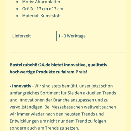
Motiv: Ahornblätter
l
Größe: 13 cm x 13 cm
s
Material: Kunststoff
c
h
a
Lieferzeit
1 - 3 Werktage
b
l
___________________________________________________
o
n
Bastelzubehör24.de bietet innovative, qualitativ
e
hochwertige Produkte zu fairem Preis!
n
•
Innovativ
- Wir sind stets bemüht, unser jetzt schon
D
umfangreiches Sortiment für Sie den aktuellen Trends
i
und Innovationen der Branche anzupassen und zu
a
vervollständigen. Bei Messebesuchen weltweit suchen
m
wir immer wieder nach den neusten Trends und
o
Entwicklungen um nicht nur dem Trend zu folgen
n
sondern auch um Trends zu setzen.
d