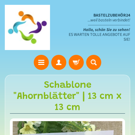
BASTELZUBEHÖR24
...weil basteln verbindet!
-----------------------------------
Hallo, schön Sie zu sehen!
ES WARTEN TOLLE ANGEBOTE AUF
SIE!
S
Schablone
t
"Ahornblätter" | 13 cm x
a
n
13 cm
z
s
c
h