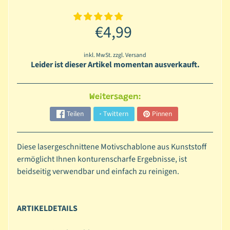
o
n
€4,99
e
n
inkl. MwSt. zzgl. Versand
Leider ist dieser Artikel momentan ausverkauft.
C
l
e
Weitersagen:
a
Teilen
Twittern
Pinnen
r
S
t
Diese lasergeschnittene Motivschablone aus Kunststoff
a
ermöglicht Ihnen konturenscharfe Ergebnisse, ist
m
beidseitig verwendbar und einfach zu reinigen.
p
s
ARTIKELDETAILS
M
a