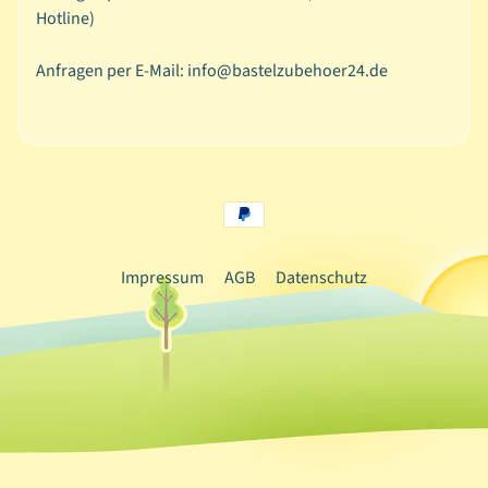
Hotline)
ä
n
Anfragen per E-Mail: info@bastelzubehoer24.de
d
e
r
/
S
e
r
v
Impressum
AGB
Datenschutz
i
e
t
t
e
n
D