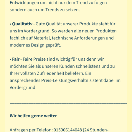
Entwicklungen um nicht nur dem Trend zu folgen
i
sondern auch um Trends zu setzen.
e
r
•
Qualitativ
- Gute Qualität unserer Produkte steht für
b
uns im Vordergrund. So werden alle neuen Produkten
Expand child menu
a
fachlich auf Material, technische Anforderungen und
s
modernes Design geprüft.
t
e
•
Fair
- Faire Preise sind wichtig für uns denn wir
l
möchten Sie als unseren Kunden schnellstens und zu
n
Ihrer vollsten Zufriedenheit beliefern. Ein
ansprechendes Preis-Leistungsverhältnis steht dabei im
T
Vordergrund.
e
x
___________________________________________________
Expand child menu
t
i
Wir helfen gerne weiter
l
Anfragen per Telefon: 015906144048 (24 Stunden-
B