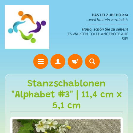
BASTELZUBEHÖR24
...weil basteln verbindet!
-----------------------------------
Hallo, schön Sie zu sehen!
ES WARTEN TOLLE ANGEBOTE AUF
SIE!
S
Stanzschablonen
t
"Alphabet #3" | 11,4 cm x
a
n
5,1 cm
z
s
c
h