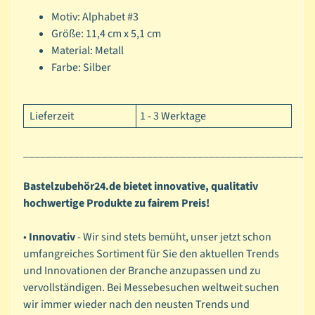
P
Motiv:
Alphabet #3
Expand child menu
a
Größe:
11,4 cm x 5,1 cm
i
Material: Metall
n
Farbe: Silber
t
i
Lieferzeit
1 - 3 Werktage
n
g
___________________________________________________
B
a
Bastelzubehör24.de bietet innovative, qualitativ
s
hochwertige Produkte zu fairem Preis!
Expand child menu
i
c
•
Innovativ
- Wir sind stets bemüht, unser jetzt schon
s
umfangreiches Sortiment für Sie den aktuellen Trends
und Innovationen der Branche anzupassen und zu
P
vervollständigen. Bei Messebesuchen weltweit suchen
a
wir immer wieder nach den neusten Trends und
p