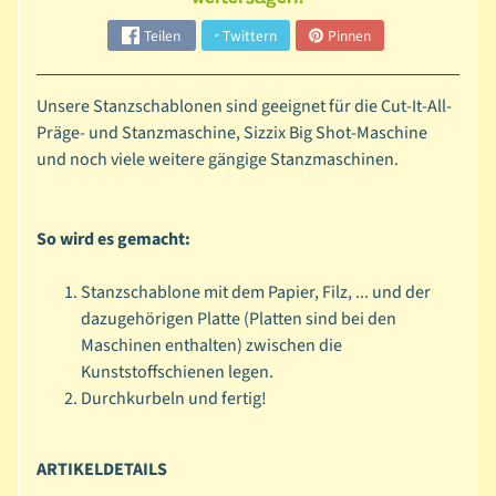
l
Teilen
Twittern
Pinnen
s
c
h
Unsere Stanzschablonen sind geeignet für die Cut-It-All-
a
Präge- und Stanzmaschine, Sizzix Big Shot-Maschine
b
und noch viele weitere gängige Stanzmaschinen.
l
o
n
So wird es gemacht:
e
n
Stanzschablone mit dem Papier, Filz, ... und der
dazugehörigen Platte (Platten sind bei den
D
Maschinen enthalten) zwischen die
i
Kunststoffschienen legen.
a
Durchkurbeln und fertig!
m
o
n
ARTIKELDETAILS
d