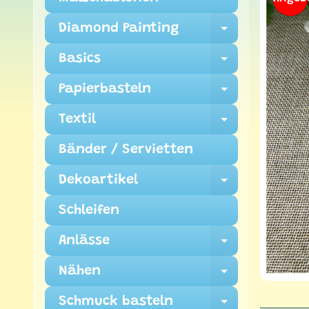
Diamond Painting
Expand ch
Basics
Expand ch
Papierbasteln
Expand ch
Textil
Expand ch
Bänder / Servietten
Dekoartikel
Expand ch
Schleifen
Anlässe
Expand ch
Nähen
Expand ch
Schmuck basteln