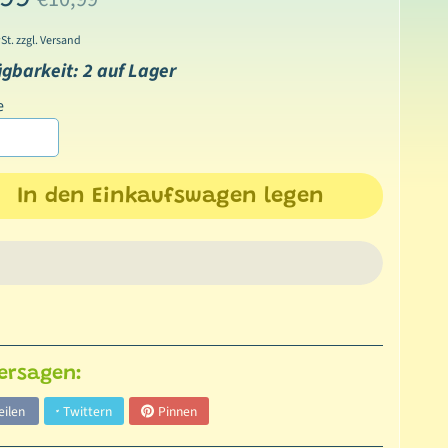
St. zzgl. Versand
ügbarkeit: 2 auf Lager
e
In den Einkaufswagen legen
ersagen:
eilen
Twittern
Pinnen