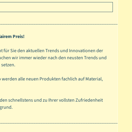
________________________________________________________
airem Preis!
t für Sie den aktuellen Trends und Innovationen der
suchen wir immer wieder nach den neusten Trends und
 setzen.
o werden alle neuen Produkten fachlich auf Material,
den schnellstens und zu Ihrer vollsten Zufriedenheit
rgrund.
________________________________________________________