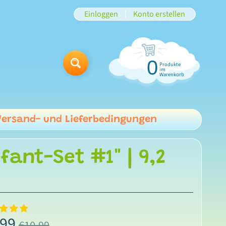
Einloggen
|
Konto erstellen
0
Produkte
Suchen
im
Warenkorb
Versand- und Lieferbedingungen
ant-Set #1" | 9,2
,99
€10,99