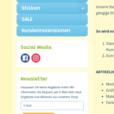
Expand ch
Unsere Sta
Sticken
Expand ch
gängige S
SALE
Kundenrezensionen
So wird e
Stan
Social Media
Kuns
Durc
ARTIKELD
Newsletter
Moti
Verpassen Sie keine Angebote mehr! Wir
Grö
informieren Sie bequem per E-Mail über neue
Mate
Angebote und Aktionen aus unserem Shop.
Farb