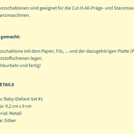
ild menu
nzschablonen sind geeignet für die Cut-It-All-Präge- und Stanzmas
ild menu
tanzmaschinen.
s gemacht:
zschablone mit dem Papier, Filz, ... und der dazugehörigen Platte (
tstoffschienen legen.
hkurbeln und fertig!
ETAILS
v: Baby-Elefant-Set #1
ße:
9,2 cm x 9 cm
rial: Metall
e: Silber