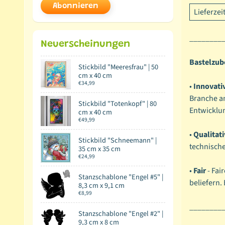
Abonnieren
Lieferzei
________
Neuerscheinungen
Bastelzube
Stickbild "Meeresfrau" | 50
cm x 40 cm
€34,99
•
Innovati
Branche a
Stickbild "Totenkopf" | 80
Entwicklun
cm x 40 cm
€49,99
•
Qualitati
Stickbild "Schneemann" |
technisch
35 cm x 35 cm
€24,99
•
Fair
- Fai
Stanzschablone "Engel #5" |
beliefern.
8,3 cm x 9,1 cm
€8,99
________
Stanzschablone "Engel #2" |
9,3 cm x 8 cm