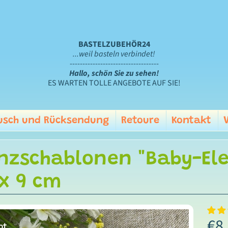
BASTELZUBEHÖR24
...weil basteln verbindet!
-----------------------------------
Hallo, schön Sie zu sehen!
ES WARTEN TOLLE ANGEBOTE AUF SIE!
sch und Rücksendung
Retoure
Kontakt
nzschablonen "Baby-Elef
ild menu
x 9 cm
€8
ot