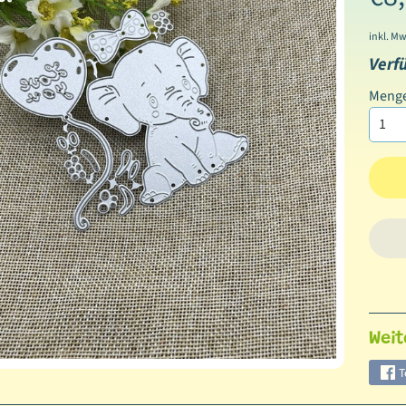
inkl. Mw
ild menu
Verf
ild menu
Meng
ild menu
ild menu
ild menu
ild menu
Weit
ild menu
T