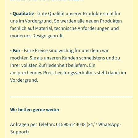
i
•
Qualitativ
- Gute Qualität unserer Produkte steht für
e
uns im Vordergrund. So werden alle neuen Produkten
r
fachlich auf Material, technische Anforderungen und
b
Expand child menu
modernes Design geprüft.
a
s
•
Fair
- Faire Preise sind wichtig für uns denn wir
t
möchten Sie als unseren Kunden schnellstens und zu
e
Ihrer vollsten Zufriedenheit beliefern. Ein
l
ansprechendes Preis-Leistungsverhältnis steht dabei im
n
Vordergrund.
T
___________________________________________________
e
x
Expand child menu
Wir helfen gerne weiter
t
i
Anfragen per Telefon: 015906144048 (
24/7 WhatsApp-
l
Support)
B