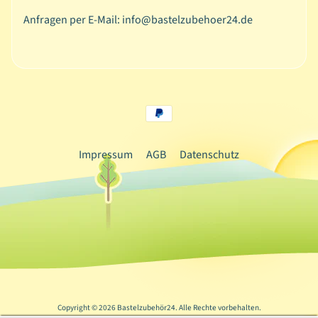
ä
Anfragen per E-Mail: info@bastelzubehoer24.de
n
d
e
r
/
S
e
r
Impressum
AGB
Datenschutz
v
i
e
t
t
e
n
D
Copyright © 2026
Bastelzubehör24
. Alle Rechte vorbehalten.