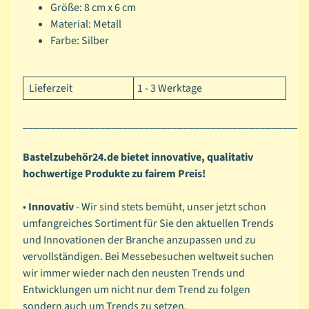
Größe:
8
cm x 6 cm
P
Expand child menu
Material: Metall
a
Farbe: Silber
i
n
t
Lieferzeit
1 - 3 Werktage
i
n
___________________________________________________
g
Bastelzubehör24.de bietet innovative, qualitativ
B
hochwertige Produkte zu fairem Preis!
a
s
•
Innovativ
- Wir sind stets bemüht, unser jetzt schon
Expand child menu
i
umfangreiches Sortiment für Sie den aktuellen Trends
c
und Innovationen der Branche anzupassen und zu
s
vervollständigen. Bei Messebesuchen weltweit suchen
wir immer wieder nach den neusten Trends und
P
Entwicklungen um nicht nur dem Trend zu folgen
a
sondern auch um Trends zu setzen.
p