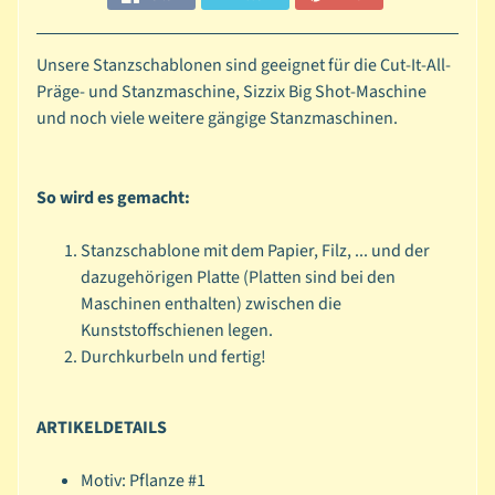
l
s
Unsere Stanzschablonen sind geeignet für die Cut-It-All-
c
Präge- und Stanzmaschine, Sizzix Big Shot-Maschine
h
und noch viele weitere gängige Stanzmaschinen.
a
b
l
So wird es gemacht:
o
n
Stanzschablone mit dem Papier, Filz, ... und der
e
dazugehörigen Platte (Platten sind bei den
n
Maschinen enthalten) zwischen die
Kunststoffschienen legen.
D
Durchkurbeln und fertig!
i
a
m
ARTIKELDETAILS
o
n
Motiv:
Pflanze #1
d