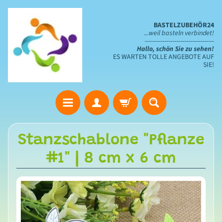
BASTELZUBEHÖR24
...weil basteln verbindet!
-----------------------------------
Hallo, schön Sie zu sehen!
ES WARTEN TOLLE ANGEBOTE AUF
SIE!
S
Stanzschablone "Pflanze
t
#1" | 8 cm x 6 cm
a
n
z
s
c
h